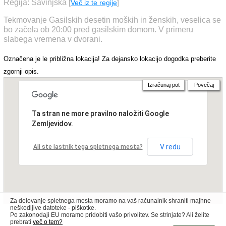
Regija: Savinjska
[
Več iz te regije
]
Tekmovanje Gasilskih desetin moških in ženskih, veselica se
bo začela ob 20:00 pred gasilskim domom. V primeru
slabega vremena v dvorani.
Označena je le približna lokacija! Za dejansko lokacijo dogodka preberite
zgornji opis.
Izračunaj pot
Povečaj
Ta stran ne more pravilno naložiti Google
Zemljevidov.
V redu
Ali ste lastnik tega spletnega mesta?
Za delovanje spletnega mesta moramo na vaš računalnik shraniti majhne
neškodljive datoteke - piškotke.
Po zakonodaji EU moramo pridobiti vašo privolitev. Se strinjate? Ali želite
prebrati
več o tem?