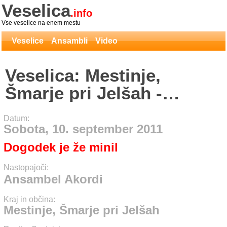
Veselica
.info
Vse veselice na enem mestu
Veselice
Ansambli
Video
Veselica: Mestinje,
Šmarje pri Jelšah -
Ansambel Akordi
Datum:
Sobota, 10. september 2011
Dogodek je že minil
Nastopajoči:
Ansambel Akordi
Kraj in občina:
Mestinje, Šmarje pri Jelšah