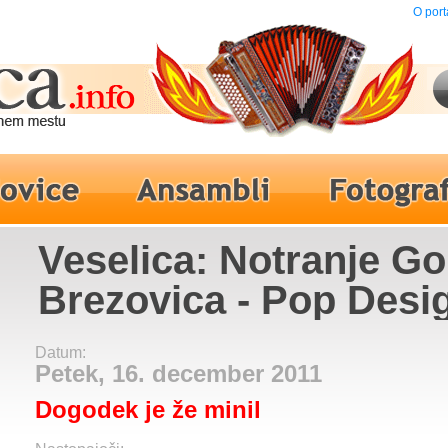
O port
Veselica: Notranje Go
Brezovica - Pop Desi
Datum:
Petek, 16. december 2011
Dogodek je že minil