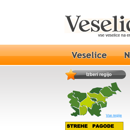
Izberi regijo
Vse regije