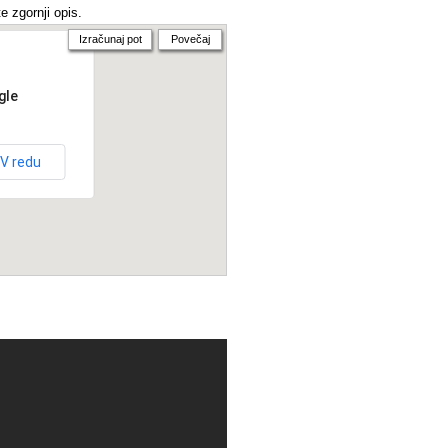
e zgornji opis.
Izračunaj pot
Povečaj
gle
V redu