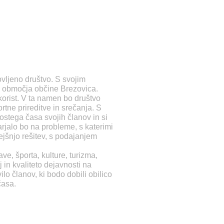
ovljeno društvo. S svojim
z območja občine Brezovica.
korist. V ta namen bo društvo
rtne prireditve in srečanja. S
ostega časa svojih članov in si
rjalo bo na probleme, s katerimi
ejšnjo rešitev, s podajanjem
e, športa, kulture, turizma,
j in kvaliteto dejavnosti na
lo članov, ki bodo dobili obilico
časa.