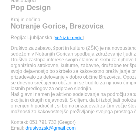
Nastopajoči:
Pop Design
Kraj in občina:
Notranje Gorice, Brezovica
Regija: Ljubljanska
[
Več iz te regije
]
Društvo za zabavo, šport in kulturo (ZŠK) je na novoustan
sedežem v Notranjih Goricah spodbuja združevanje ljudi 
Društvo zastopa interese svojih članov in skrbi za njihovo 
organiziralo strokovne, kulturne, zabavne, družabne ter špo
svojo dejavnostjo bo skrbelo za kakovostno preživljanje pr
prizadevalo za delovanje v dobro občine Brezovica. Opoza
se dnevno srečujemo občani in se trudilo za njihovo čimpr
lastnih predlogov za odpravo slednjih.
Naš glavni namen je aktivno sodelovanje na področju zabav
okolja in drugih dejavnosti. S ciljem, da bi izboljšali položa
omenjenih področjih, si bomo prizadevali za čim večje števi
možnosti za kakovostnejše preživljanje svojega prostega 
Kontakt: 051 791 732 (Gregor)
Email:
drustvozsk@gmail.com