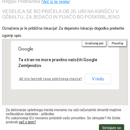
Regija: Podravska
[
Več iz te regije
]
VESELICA SE BO PRIČELA OB 20. URI NA IGRIŠČU V
OŽBALTU, ZA JEDAČO IN PIJAČO BO POSKRBLJENO.
Označena je le približna lokacija! Za dejansko lokacijo dogodka preberite
zgornji opis.
Izračunaj pot
Povečaj
Ta stran ne more pravilno naložiti Google
Zemljevidov.
V redu
Ali ste lastnik tega spletnega mesta?
Za delovanje spletnega mesta moramo na vaš računalnik shraniti majhne
neškodljive datoteke - piškotke.
Po zakonodaji EU moramo pridobiti vašo privolitev. Se strinjate? Ali želite
prebrati
več o tem?
Strinjam se