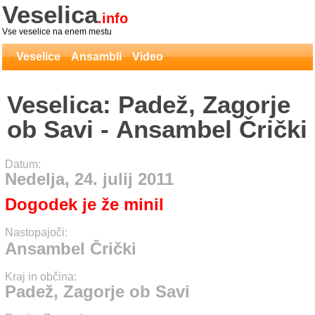
Veselica
.info
Vse veselice na enem mestu
Veselice
Ansambli
Video
Veselica: Padež, Zagorje
ob Savi - Ansambel Črički
Datum:
Nedelja, 24. julij 2011
Dogodek je že minil
Nastopajoči:
Ansambel Črički
Kraj in občina:
Padež, Zagorje ob Savi