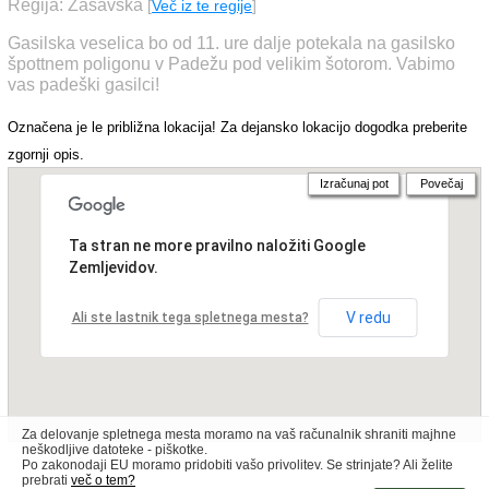
Regija: Zasavska
[
Več iz te regije
]
Gasilska veselica bo od 11. ure dalje potekala na gasilsko
špottnem poligonu v Padežu pod velikim šotorom. Vabimo
vas padeški gasilci!
Označena je le približna lokacija! Za dejansko lokacijo dogodka preberite
zgornji opis.
Izračunaj pot
Povečaj
Ta stran ne more pravilno naložiti Google
Zemljevidov.
V redu
Ali ste lastnik tega spletnega mesta?
Za delovanje spletnega mesta moramo na vaš računalnik shraniti majhne
neškodljive datoteke - piškotke.
Po zakonodaji EU moramo pridobiti vašo privolitev. Se strinjate? Ali želite
prebrati
več o tem?