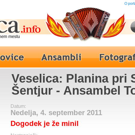
O port
Veselica: Planina pri 
Šentjur - Ansambel T
Rusa
Datum:
Nedelja, 4. september 2011
Dogodek je že minil