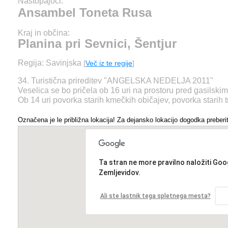
Nastopajoči:
Ansambel Toneta Rusa
Kraj in občina:
Planina pri Sevnici, Šentjur
Regija: Savinjska
[
Več iz te regije
]
34. Turistična prireditev "ANGELSKA NEDELJA 2011"
Veselica se bo pričela ob 16 uri na prostoru pred gasilski
Ob 14 uri povorka starih kmečkih običajev, povorka starih tr
Označena je le približna lokacija! Za dejansko lokacijo dogodka preberit
Ta stran ne more pravilno naložiti Goo
Zemljevidov.
Ali ste lastnik tega spletnega mesta?