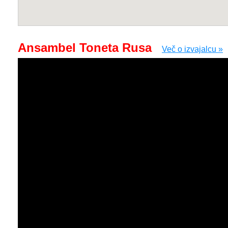
Ansambel Toneta Rusa
Več o izvajalcu »