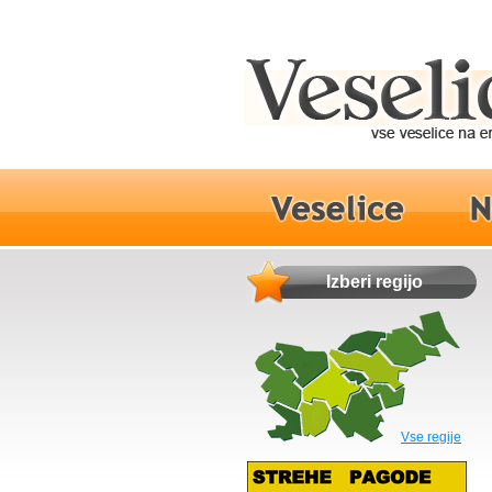
Izberi regijo
Vse regije