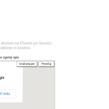
m domom na Planini pri Sevnici.
aktorje in kosilnic
e zgornji opis.
Izračunaj pot
Povečaj
gle
V redu