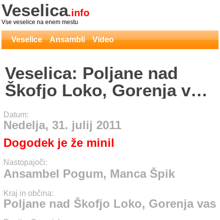
Veselica
.info
Vse veselice na enem mestu
Veselice
Ansambli
Video
Veselica: Poljane nad
Škofjo Loko, Gorenja vas
- Ansambel Pogum,
Datum:
Manca Špik
Nedelja, 31. julij 2011
Dogodek je že minil
Nastopajoči:
Ansambel Pogum, Manca Špik
Kraj in občina:
Poljane nad Škofjo Loko, Gorenja vas