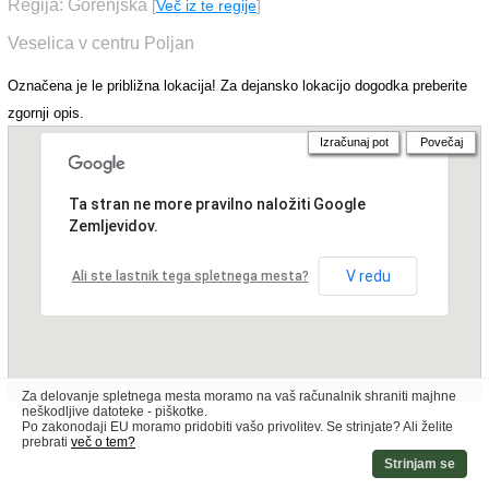
Regija: Gorenjska
[
Več iz te regije
]
Veselica v centru Poljan
Označena je le približna lokacija! Za dejansko lokacijo dogodka preberite
zgornji opis.
Izračunaj pot
Povečaj
Ta stran ne more pravilno naložiti Google
Zemljevidov.
V redu
Ali ste lastnik tega spletnega mesta?
Za delovanje spletnega mesta moramo na vaš računalnik shraniti majhne
neškodljive datoteke - piškotke.
Po zakonodaji EU moramo pridobiti vašo privolitev. Se strinjate? Ali želite
prebrati
več o tem?
Strinjam se