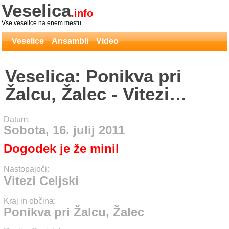
Veselica
.info
Vse veselice na enem mestu
Veselice
Ansambli
Video
Veselica: Ponikva pri
Žalcu, Žalec - Vitezi
Celjski
Datum:
Sobota, 16. julij 2011
Dogodek je že minil
Nastopajoči:
Vitezi Celjski
Kraj in občina:
Ponikva pri Žalcu, Žalec