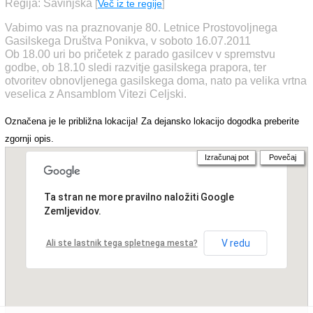
Regija: Savinjska
[
Več iz te regije
]
Vabimo vas na praznovanje 80. Letnice Prostovoljnega
Gasilskega Društva Ponikva, v soboto 16.07.2011
Ob 18.00 uri bo pričetek z parado gasilcev v spremstvu
godbe, ob 18.10 sledi razvitje gasilskega prapora, ter
otvoritev obnovljenega gasilskega doma, nato pa velika vrtna
veselica z Ansamblom Vitezi Celjski.
Označena je le približna lokacija! Za dejansko lokacijo dogodka preberite
zgornji opis.
Izračunaj pot
Povečaj
Ta stran ne more pravilno naložiti Google
Zemljevidov.
V redu
Ali ste lastnik tega spletnega mesta?