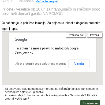
Regija: Ljubljanska
[
Več iz te regije
]
Pričetek veselice ob 20 uri za hrano,pijačo in srečolov bodo
poskrbeli domači gasilci NA POMOČ
Označena je le približna lokacija! Za dejansko lokacijo dogodka preberite
zgornji opis.
Izračunaj pot
Povečaj
Ta stran ne more pravilno naložiti Google
Zemljevidov.
V redu
Ali ste lastnik tega spletnega mesta?
Za delovanje spletnega mesta moramo na vaš računalnik shraniti majhne
neškodljive datoteke - piškotke.
Po zakonodaji EU moramo pridobiti vašo privolitev. Se strinjate? Ali želite
prebrati
več o tem?
Strinjam se