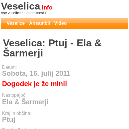
Veselica
.info
Vse veselice na enem mestu
Veselice
Ansambli
Video
Veselica: Ptuj - Ela &
Šarmerji
Datum:
Sobota, 16. julij 2011
Dogodek je že minil
Nastopajoči:
Ela & Šarmerji
Kraj in občina:
Ptuj