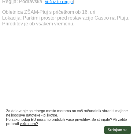
Regija: Podravska
[
Več iz te regije
]
Obletnica ZŠAM-Ptuj s pričetkom ob 16. uri.
Lokacija: Parkirni prostor pred restavracijo Gastro na Ptuju.
Prireditev je ob vsakem vremenu.
Za delovanje spletnega mesta moramo na vaš računalnik shraniti majhne
neškodljive datoteke - piškotke.
Po zakonodaji EU moramo pridobiti vašo privolitev. Se strinjate? Ali želite
prebrati
več o tem?
Strinjam se