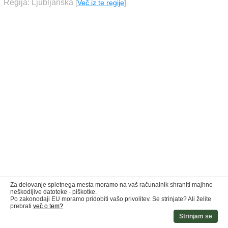
Regija: Ljubljanska
[
Več iz te regije
]
Za delovanje spletnega mesta moramo na vaš računalnik shraniti majhne
neškodljive datoteke - piškotke.
Po zakonodaji EU moramo pridobiti vašo privolitev. Se strinjate? Ali želite
prebrati
več o tem?
Strinjam se