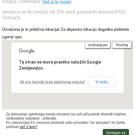
Regija: Dolenjska
[
Več iz te regije
]
veselica se bo pričela ob 20h pred gasilskim domom PGD
Sobrače.
Označena je le približna lokacija! Za dejansko lokacijo dogodka preberite
zgornji opis.
Izračunaj pot
Povečaj
Ta stran ne more pravilno naložiti Google
Zemljevidov.
V redu
Ali ste lastnik tega spletnega mesta?
Za delovanje spletnega mesta moramo na vaš računalnik shraniti majhne
neškodljive datoteke - piškotke.
Po zakonodaji EU moramo pridobiti vašo privolitev. Se strinjate? Ali želite
prebrati
več o tem?
Strinjam se