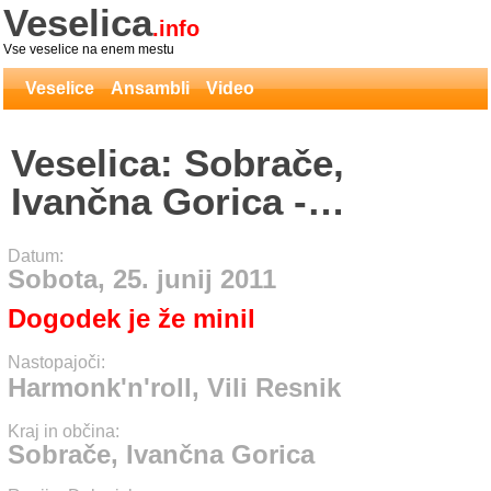
Veselica
.info
Vse veselice na enem mestu
Veselice
Ansambli
Video
Veselica: Sobrače,
Ivančna Gorica -
Harmonk'n'roll, Vili
Datum:
Resnik
Sobota, 25. junij 2011
Dogodek je že minil
Nastopajoči:
Harmonk'n'roll, Vili Resnik
Kraj in občina:
Sobrače, Ivančna Gorica