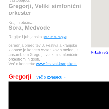
Nastopajoči:
Gregorji, Veliki simfonični
orkester
Kraj in občina:
Sora, Medvode
Regija: Ljubljanska
[
Več iz te regije
]
osrednja prireditev 3. Festivala kranjske
klobase je koncert Avsenikovih melodij z
Prikaži večj
ansamblom Gregorji, velikim simfoničnim
orkestrom in gosti.
Več o koncertu:
www.festival-kranjske.si
Gregorji
Več o izvajalcu »