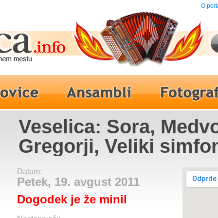
O port
Veselica: Sora, Medvo
Gregorji, Veliki simfo
orkester
Datum:
Petek, 19. avgust 2011
Dogodek je že minil