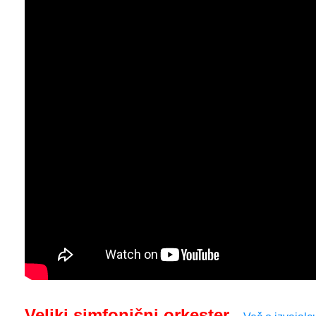
Veliki simfonični orkester