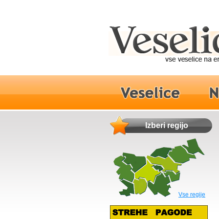
Izberi regijo
Vse regije