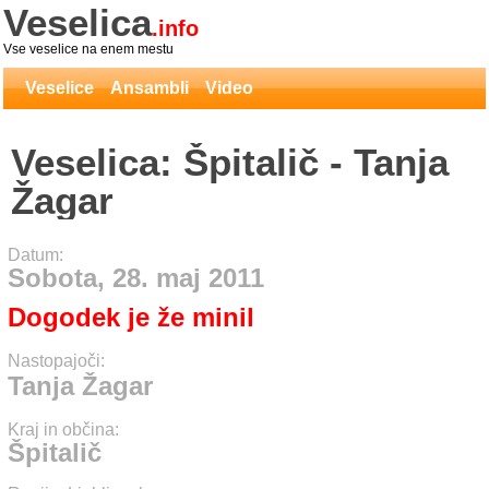
Veselica
.info
Vse veselice na enem mestu
Veselice
Ansambli
Video
Veselica: Špitalič - Tanja
Žagar
Datum:
Sobota, 28. maj 2011
Dogodek je že minil
Nastopajoči:
Tanja Žagar
Kraj in občina:
Špitalič