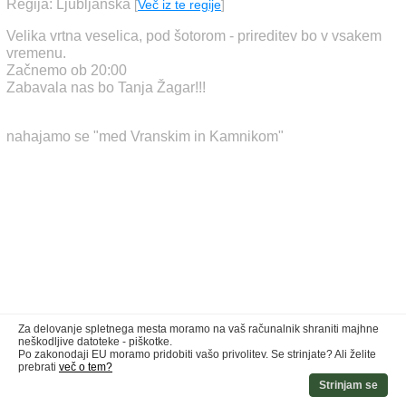
Regija: Ljubljanska
[
Več iz te regije
]
Velika vrtna veselica, pod šotorom - prireditev bo v vsakem
vremenu.
Začnemo ob 20:00
Zabavala nas bo Tanja Žagar!!!
nahajamo se "med Vranskim in Kamnikom"
Za delovanje spletnega mesta moramo na vaš računalnik shraniti majhne
neškodljive datoteke - piškotke.
Po zakonodaji EU moramo pridobiti vašo privolitev. Se strinjate? Ali želite
prebrati
več o tem?
Strinjam se