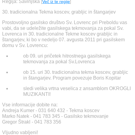
Regija: Savinjska
[
Več iz te regije
]
30. tradicionalna Tekma koscev, grabljic in štangarjev
Prostovoljno gasilsko društvo Sv. Lovrenc pri Preboldu vas
vabi, da se udeležite gasilskega tekmovanja za pokal Sv.
Lovrenca in 30. tradicionalne Tekme koscev grabljic in
štangarjev, ki bo v nedeljo 07. avgusta 2011 pri gasilskem
domu v Sv. Lovrencu:
ob 09. uri pričetek hitrostnega gasilskega
tekmovanja za pokal Sv.Lovrenca
ob 15. uri 30. tradicionalna tekma koscev, grabljic
in štangarjev. Program povezuje Boris Kopitar
sledi velika vrtna veselica z ansamblom OKROGLI
MUZIKANTI!
Vse informacije dobite na:
Andreja Kumer - 031 640 432 - Tekma koscev
Marko Natek - 041 783 345 - Gasilsko tekmovanje
Gregor Štrakl - 041 783 356
Vljudno vabljeni!