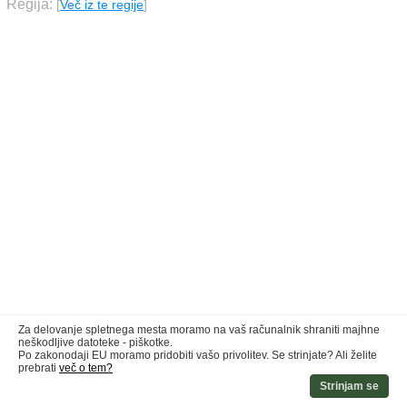
Regija:
[
Več iz te regije
]
Za delovanje spletnega mesta moramo na vaš računalnik shraniti majhne
neškodljive datoteke - piškotke.
Po zakonodaji EU moramo pridobiti vašo privolitev. Se strinjate? Ali želite
prebrati
več o tem?
Strinjam se