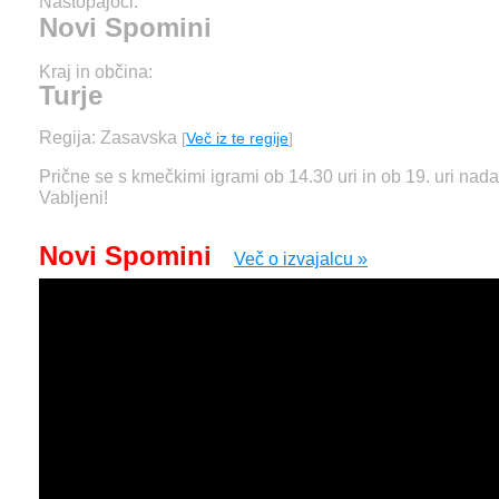
Nastopajoči:
Novi Spomini
Kraj in občina:
Turje
Regija: Zasavska
[
Več iz te regije
]
Prične se s kmečkimi igrami ob 14.30 uri in ob 19. uri nadal
Vabljeni!
Novi Spomini
Več o izvajalcu »