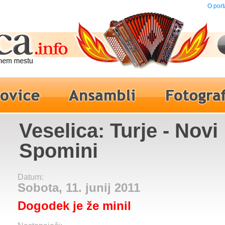
O port
Veselica: Turje - Novi
Spomini
Datum:
Sobota, 11. junij 2011
Dogodek je že minil