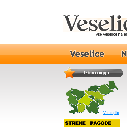
Izberi regijo
Vse regije