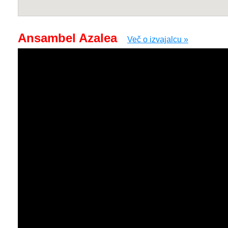
Ansambel Azalea
Več o izvajalcu »