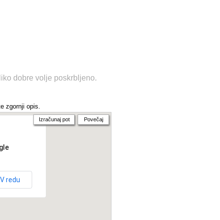
liko dobre volje poskrbljeno.
e zgornji opis.
Izračunaj pot
Povečaj
gle
V redu