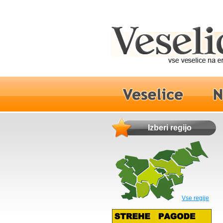
Izberi regijo
Vse regije