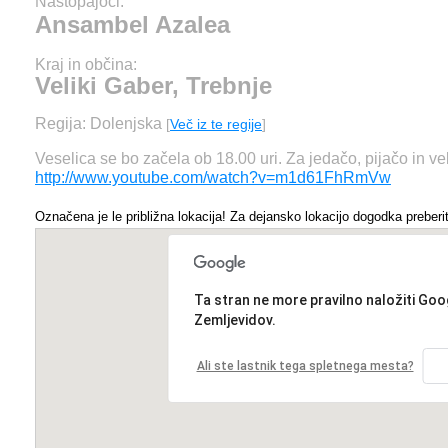
Nastopajoči:
Ansambel Azalea
Kraj in občina:
Veliki Gaber, Trebnje
Regija: Dolenjska
[
Več iz te regije
]
Veselica se bo začela ob 18.00 uri. Za jedačo, pijačo in ve
http://www.youtube.com/watch?v=m1d61FhRmVw
Označena je le približna lokacija! Za dejansko lokacijo dogodka preberit
Ta stran ne more pravilno naložiti Goo
Zemljevidov.
Ali ste lastnik tega spletnega mesta?