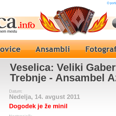
O port
Veselica: Veliki Gaber
Trebnje - Ansambel A
Datum:
Nedelja, 14. avgust 2011
Dogodek je že minil