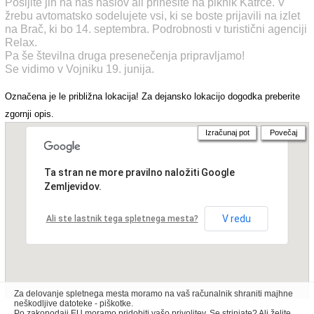
Pošljite jih na naš naslov ali prinesite na piknik Katrce. V
žrebu avtomatsko sodelujete vsi, ki se boste prijavili na izlet
na Brač, ki bo 14. septembra. Podrobnosti v turistični agenciji
Relax.
Pa še številna druga presenečenja pripravljamo!
Se vidimo v Vojniku 19. junija.
Označena je le približna lokacija! Za dejansko lokacijo dogodka preberite
zgornji opis.
Izračunaj pot
Povečaj
Ta stran ne more pravilno naložiti Google
Zemljevidov.
V redu
Ali ste lastnik tega spletnega mesta?
Za delovanje spletnega mesta moramo na vaš računalnik shraniti majhne
neškodljive datoteke - piškotke.
Po zakonodaji EU moramo pridobiti vašo privolitev. Se strinjate? Ali želite