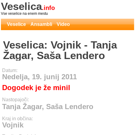
Veselica
.info
Vse veselice na enem mestu
Veselice
Ansambli
Video
Veselica: Vojnik - Tanja
Žagar, Saša Lendero
Datum:
Nedelja, 19. junij 2011
Dogodek je že minil
Nastopajoči:
Tanja Žagar, Saša Lendero
Kraj in občina:
Vojnik