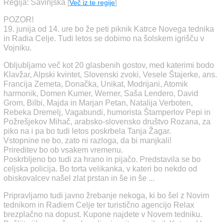
Regija: Savinjska
[
Več iz te regije
]
POZOR!
19. junija od 14. ure bo že peti piknik Katrce Novega tednika
in Radia Celje. Tudi letos se dobimo na šolskem igrišču v
Vojniku.
Obljubljamo več kot 20 glasbenih gostov, med katerimi bodo
Klavžar, Alpski kvintet, Slovenski zvoki, Vesele Štajerke, ans.
Francija Zemeta, Donačka, Unikat, Modrijani, Atomik
harmonik, Domen Kumer, Werner, Saša Lendero, David
Grom, Bilbi, Majda in Marjan Petan, Natalija Verboten,
Rebeka Dremelj, Vagabundi, humorista Štamperlov Pepi in
Požrešjekov Mihač, arabsko-slovensko društvo Rozana, za
piko na i pa bo tudi letos poskrbela Tanja Žagar.
Vstopnine ne bo, zato ni razloga, da bi manjkali!
Prireditev bo ob vsakem vremenu.
Poskrbljeno bo tudi za hrano in pijačo. Predstavila se bo
celjska policija. Bo torta velikanka, v kateri bo nekdo od
obiskovalcev našel zlat prstan in še in še ...
Pripravljamo tudi javno žrebanje nekoga, ki bo šel z Novim
tednikom in Radiem Celje ter turistično agencijo Relax
brezplačno na dopust. Kupone najdete v Novem tedniku.