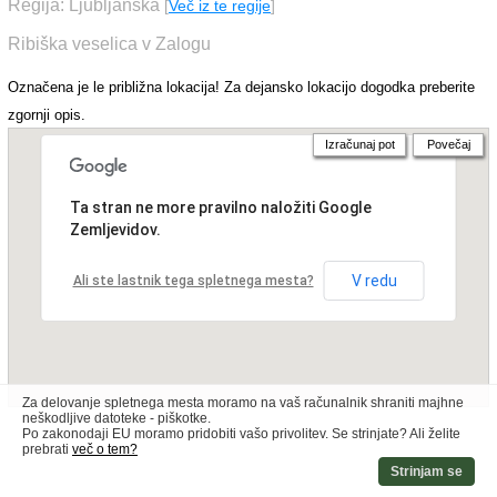
Regija: Ljubljanska
[
Več iz te regije
]
Ribiška veselica v Zalogu
Označena je le približna lokacija! Za dejansko lokacijo dogodka preberite
zgornji opis.
Izračunaj pot
Povečaj
Ta stran ne more pravilno naložiti Google
Zemljevidov.
V redu
Ali ste lastnik tega spletnega mesta?
Za delovanje spletnega mesta moramo na vaš računalnik shraniti majhne
neškodljive datoteke - piškotke.
Po zakonodaji EU moramo pridobiti vašo privolitev. Se strinjate? Ali želite
prebrati
več o tem?
Strinjam se