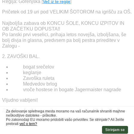
Regija: Gorenjska
[
Več iz te regije
]
Pričetek od 19 uri pod VELIKIM ŠOTOROM na igrišču za OŠ.
Najboljša zabava ob KONCU ŠOLE, KONCU IZPITOV IN
OB ZAČETKU DOPUSTA!!
Po lanski prvi veselici, prihaja letos novejša, izboljšana, še
bolj divja in glasna, predvsem pa bolj pestra prireditev v
Zalogu -
2. ZAVOŠKI BAL.
bogat srečelov
keglanje
Zavoška ruleta
Medvedov brlog
vroče hostese in bogate Jagermaister nagrade
Vljudno vabljeni!
Zavoške gasilke in gasilci
Za delovanje spletnega mesta moramo na vaš računalnik shraniti majhne
neškodljive datoteke - piškotke.
Po zakonodaji EU moramo pridobiti vašo privolitev. Se strinjate? Ali želite
prebrati
več o tem?
Strinjam se