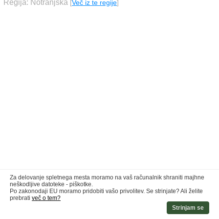
Regija: Notranjska
[
Več iz te regije
]
Za delovanje spletnega mesta moramo na vaš računalnik shraniti majhne
neškodljive datoteke - piškotke.
Po zakonodaji EU moramo pridobiti vašo privolitev. Se strinjate? Ali želite
prebrati
več o tem?
Strinjam se