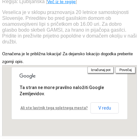
Regija: Ljubljanska
[
Več iz te regije
]
Veselica je v sklopu praznovanja 20 letnice samostojnosti
Slovenije. Prireditev bo pred gasilskim domom ob
osamosvojitveni lipi s pričetkom ob 16.00 uri. Za dobro
glasbo bodo skrbeli GAMSI, za hrano in pijačopa gasilci.
Pridite in preživite prijetno popoldne v domačem okolju v naši
družbi.
Označena je le približna lokacija! Za dejansko lokacijo dogodka preberite
zgornji opis.
Izračunaj pot
Povečaj
Ta stran ne more pravilno naložiti Google
Zemljevidov.
V redu
Ali ste lastnik tega spletnega mesta?