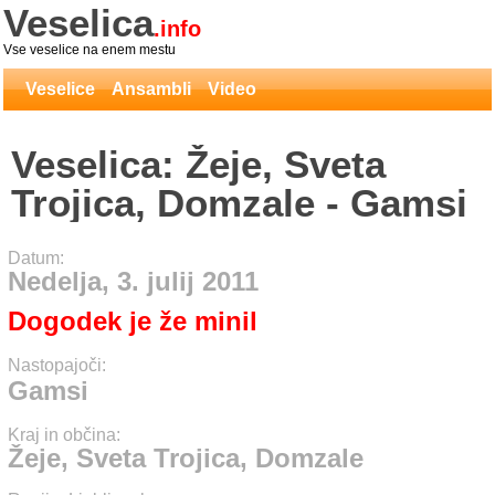
Veselica
.info
Vse veselice na enem mestu
Veselice
Ansambli
Video
Veselica: Žeje, Sveta
Trojica, Domzale - Gamsi
Datum:
Nedelja, 3. julij 2011
Dogodek je že minil
Nastopajoči:
Gamsi
Kraj in občina:
Žeje, Sveta Trojica, Domzale