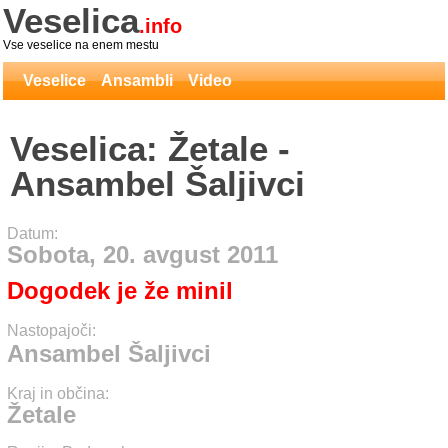
Veselica
.info
Vse veselice na enem mestu
Veselice
Ansambli
Video
Veselica: Žetale -
Ansambel Šaljivci
Datum:
Sobota, 20. avgust 2011
Dogodek je že minil
Nastopajoči:
Ansambel Šaljivci
Kraj in občina:
Žetale