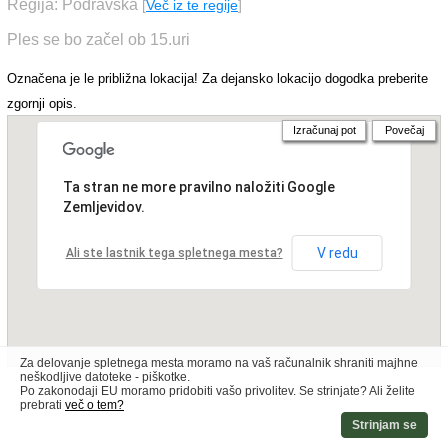
Regija: Podravska
[
Več iz te regije
]
Ples se bo začel ob 15.uri
Označena je le približna lokacija! Za dejansko lokacijo dogodka preberite
zgornji opis.
Izračunaj pot
Povečaj
Ta stran ne more pravilno naložiti Google
Zemljevidov.
V redu
Ali ste lastnik tega spletnega mesta?
Za delovanje spletnega mesta moramo na vaš računalnik shraniti majhne
neškodljive datoteke - piškotke.
Po zakonodaji EU moramo pridobiti vašo privolitev. Se strinjate? Ali želite
prebrati
več o tem?
Strinjam se