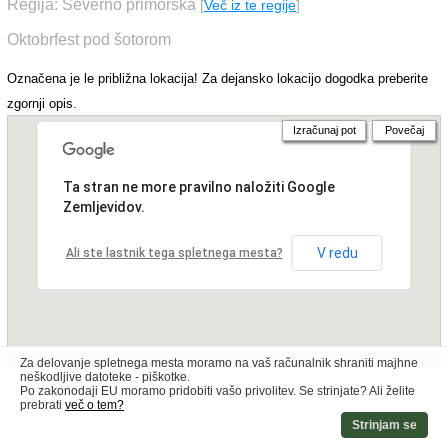
Regija: Severno primorska
[
Več iz te regije
]
Oktobrfest pod šotorom
Označena je le približna lokacija! Za dejansko lokacijo dogodka preberite
zgornji opis.
Izračunaj pot
Povečaj
Ta stran ne more pravilno naložiti Google
Zemljevidov.
V redu
Ali ste lastnik tega spletnega mesta?
Za delovanje spletnega mesta moramo na vaš računalnik shraniti majhne
neškodljive datoteke - piškotke.
Po zakonodaji EU moramo pridobiti vašo privolitev. Se strinjate? Ali želite
prebrati
več o tem?
Strinjam se