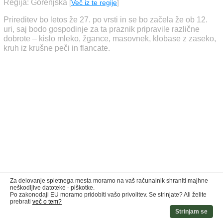
Regija: Gorenjska
[
Več iz te regije
]
Prireditev bo letos že 27. po vrsti in se bo začela že ob 12.
uri, saj bodo gospodinje za ta praznik pripravile različne
dobrote – kislo mleko, žgance, masovnek, klobase z zaseko,
kruh iz krušne peči in flancate.
Za delovanje spletnega mesta moramo na vaš računalnik shraniti majhne
neškodljive datoteke - piškotke.
Po zakonodaji EU moramo pridobiti vašo privolitev. Se strinjate? Ali želite
prebrati
več o tem?
Strinjam se