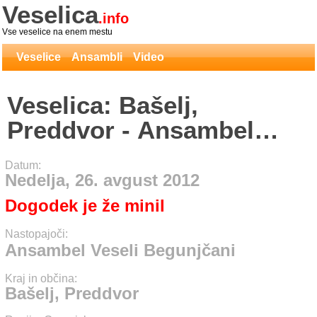
Veselica
.info
Vse veselice na enem mestu
Veselice
Ansambli
Video
Veselica: Bašelj,
Preddvor - Ansambel
Veseli Begunjčani
Datum:
Nedelja, 26. avgust 2012
Dogodek je že minil
Nastopajoči:
Ansambel Veseli Begunjčani
Kraj in občina:
Bašelj, Preddvor