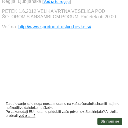
Regija: Ljubljanska
[
Več iz te regije
]
PETEK 1.6.2012 VELIKA VRTNA VESELICA POD
ŠOTOROM S ANSAMBLOM POGUM. Pričetek ob 20:00
Več na:
http://www.sportno-drustvo-bevke.si/
Za delovanje spletnega mesta moramo na vaš računalnik shraniti majhne
neškodljive datoteke - piškotke.
Po zakonodaji EU moramo pridobiti vašo privolitev. Se strinjate? Ali želite
prebrati
več o tem?
Strinjam se