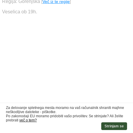
Regija: Gorenjska
[
Več iz te regije
]
Veselica ob 19h.
Za delovanje spletnega mesta moramo na vaš računalnik shraniti majhne
neškodljive datoteke - piškotke.
Po zakonodaji EU moramo pridobiti vašo privolitev. Se strinjate? Ali želite
prebrati
več o tem?
Strinjam se