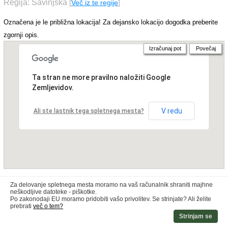
Regija: Savinjska
[
Več iz te regije
]
Označena je le približna lokacija! Za dejansko lokacijo dogodka preberite
zgornji opis.
Izračunaj pot
Povečaj
Ta stran ne more pravilno naložiti Google
Zemljevidov.
V redu
Ali ste lastnik tega spletnega mesta?
Za delovanje spletnega mesta moramo na vaš računalnik shraniti majhne
neškodljive datoteke - piškotke.
Po zakonodaji EU moramo pridobiti vašo privolitev. Se strinjate? Ali želite
prebrati
več o tem?
Strinjam se