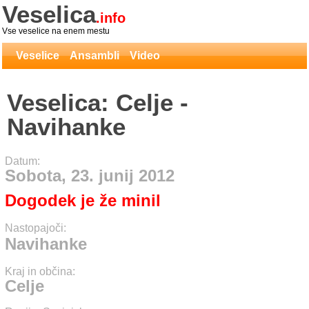
Veselica
.info
Vse veselice na enem mestu
Veselice
Ansambli
Video
Veselica: Celje -
Navihanke
Datum:
Sobota, 23. junij 2012
Dogodek je že minil
Nastopajoči:
Navihanke
Kraj in občina:
Celje