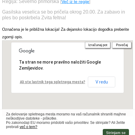
Regija: Severno primorska
[
Več iz te regije
]
Gasilska veselica se bo pričela okrog 20.00. Za zabavo in
ples bo poskrbela Zvita feltna!
Označena je le približna lokacija! Za dejansko lokacijo dogodka preberite
zgornji opis.
Izračunaj pot
Povečaj
Ta stran ne more pravilno naložiti Google
Zemljevidov.
V redu
Ali ste lastnik tega spletnega mesta?
Za delovanje spletnega mesta moramo na vaš računalnik shraniti majhne
neškodljive datoteke - piškotke.
Po zakonodaji EU moramo pridobiti vašo privolitev. Se strinjate? Ali želite
prebrati
več o tem?
Strinjam se