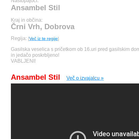
Nastopajoči:
Ansambel Stil
Kraj in občina:
Črni Vrh, Dobrova
Regija:
[
Več iz te regije
]
Gasilska veselica s pričetkom ob 16.uri pred gasilskim d
in jedačo poskrbljeno!
VABLJENI!
Ansambel Stil
Več o izvajalcu »