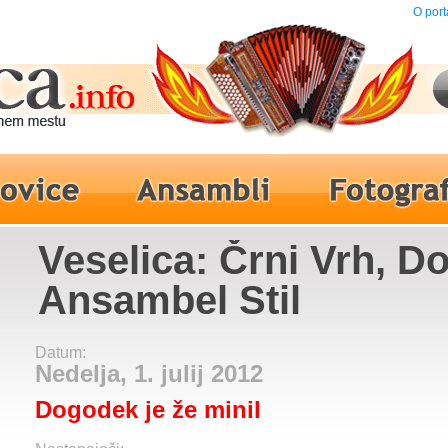
O port
Veselica: Črni Vrh, D
Ansambel Stil
Datum:
Nedelja, 1. julij 2012
Dogodek je že minil