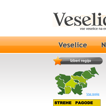
Izberi regijo
Vse regije