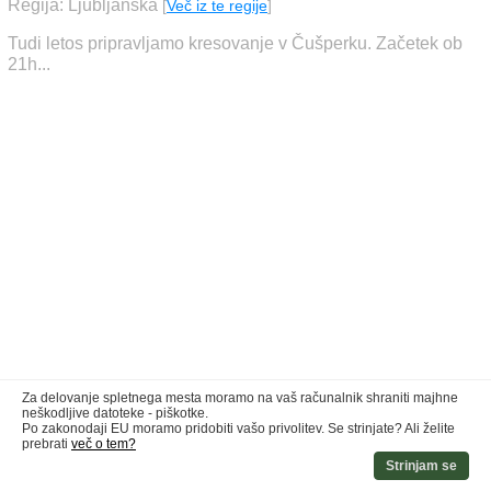
Regija: Ljubljanska
[
Več iz te regije
]
Tudi letos pripravljamo kresovanje v Čušperku. Začetek ob
21h...
Za delovanje spletnega mesta moramo na vaš računalnik shraniti majhne
neškodljive datoteke - piškotke.
Po zakonodaji EU moramo pridobiti vašo privolitev. Se strinjate? Ali želite
prebrati
več o tem?
Strinjam se