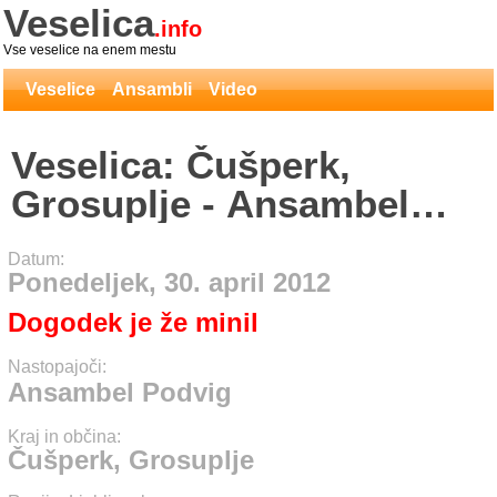
Veselica
.info
Vse veselice na enem mestu
Veselice
Ansambli
Video
Veselica: Čušperk,
Grosuplje - Ansambel
Podvig
Datum:
Ponedeljek, 30. april 2012
Dogodek je že minil
Nastopajoči:
Ansambel Podvig
Kraj in občina:
Čušperk, Grosuplje