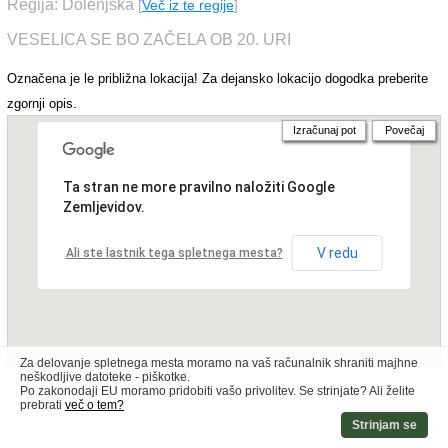
Regija: Dolenjska
[
Več iz te regije
]
VESELICA SE BO ZAČELA OB 20. URI
Označena je le približna lokacija! Za dejansko lokacijo dogodka preberite
zgornji opis.
Izračunaj pot
Povečaj
Ta stran ne more pravilno naložiti Google
Zemljevidov.
V redu
Ali ste lastnik tega spletnega mesta?
Za delovanje spletnega mesta moramo na vaš računalnik shraniti majhne
neškodljive datoteke - piškotke.
Po zakonodaji EU moramo pridobiti vašo privolitev. Se strinjate? Ali želite
prebrati
več o tem?
Strinjam se