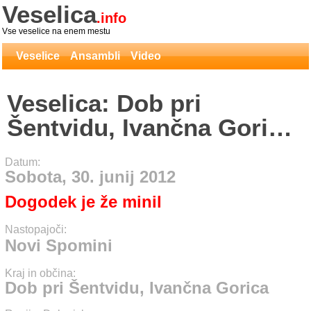
Veselica
.info
Vse veselice na enem mestu
Veselice
Ansambli
Video
Veselica: Dob pri
Šentvidu, Ivančna Gorica
- Novi Spomini
Datum:
Sobota, 30. junij 2012
Dogodek je že minil
Nastopajoči:
Novi Spomini
Kraj in občina:
Dob pri Šentvidu, Ivančna Gorica