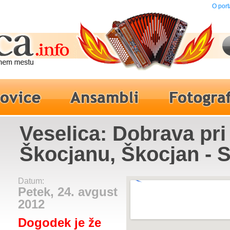
O port
Veselica: Dobrava pri
Škocjanu, Škocjan - 
Calypso
Datum:
Petek, 24. avgust
2012
Dogodek je že