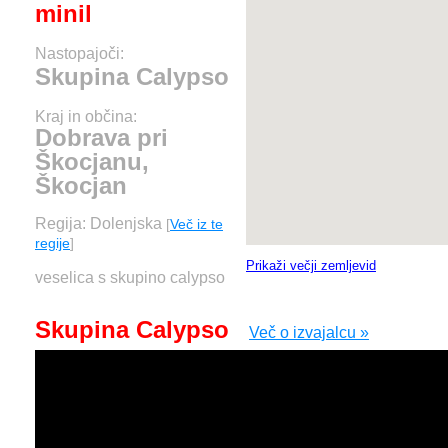
minil
Nastopajoči:
Skupina Calypso
Kraj in občina:
Dobrava pri
Škocjanu,
Škocjan
Regija: Dolenjska
[
Več iz te
regije
]
Prikaži večji zemljevid
veselica s skupino calypso
Skupina Calypso
Več o izvajalcu »