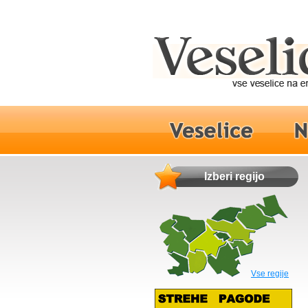
Izberi regijo
Vse regije