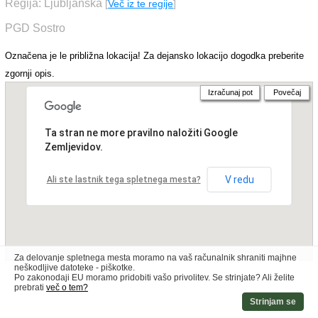
Regija: Ljubljanska
[
Več iz te regije
]
PGD Sostro
Označena je le približna lokacija! Za dejansko lokacijo dogodka preberite
zgornji opis.
Izračunaj pot
Povečaj
Ta stran ne more pravilno naložiti Google
Zemljevidov.
V redu
Ali ste lastnik tega spletnega mesta?
Za delovanje spletnega mesta moramo na vaš računalnik shraniti majhne
neškodljive datoteke - piškotke.
Po zakonodaji EU moramo pridobiti vašo privolitev. Se strinjate? Ali želite
prebrati
več o tem?
Strinjam se