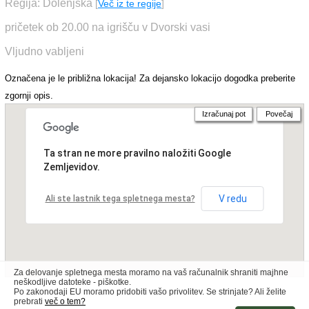
Regija: Dolenjska
[
Več iz te regije
]
pričetek ob 20.00 na igrišču v Dvorski vasi
Vljudno vabljeni
Označena je le približna lokacija! Za dejansko lokacijo dogodka preberite
zgornji opis.
Izračunaj pot
Povečaj
Ta stran ne more pravilno naložiti Google
Zemljevidov.
V redu
Ali ste lastnik tega spletnega mesta?
Za delovanje spletnega mesta moramo na vaš računalnik shraniti majhne
neškodljive datoteke - piškotke.
Po zakonodaji EU moramo pridobiti vašo privolitev. Se strinjate? Ali želite
prebrati
več o tem?