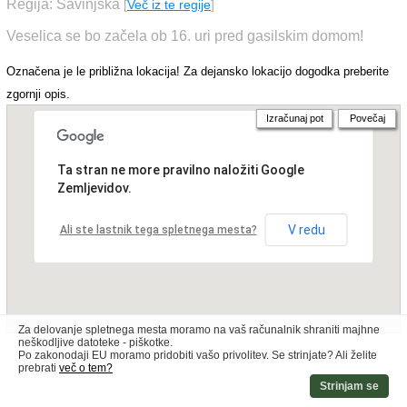
Regija: Savinjska
[
Več iz te regije
]
Veselica se bo začela ob 16. uri pred gasilskim domom!
Označena je le približna lokacija! Za dejansko lokacijo dogodka preberite
zgornji opis.
Izračunaj pot
Povečaj
Ta stran ne more pravilno naložiti Google
Zemljevidov.
V redu
Ali ste lastnik tega spletnega mesta?
Za delovanje spletnega mesta moramo na vaš računalnik shraniti majhne
neškodljive datoteke - piškotke.
Po zakonodaji EU moramo pridobiti vašo privolitev. Se strinjate? Ali želite
prebrati
več o tem?
Strinjam se