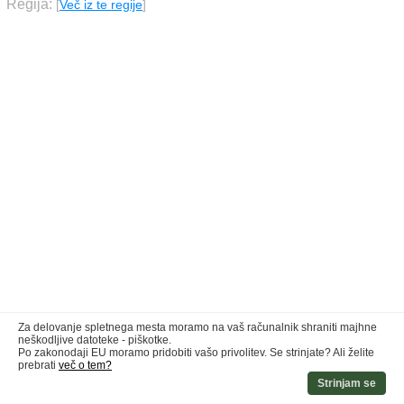
Regija:
[
Več iz te regije
]
Za delovanje spletnega mesta moramo na vaš računalnik shraniti majhne
neškodljive datoteke - piškotke.
Po zakonodaji EU moramo pridobiti vašo privolitev. Se strinjate? Ali želite
prebrati
več o tem?
Strinjam se