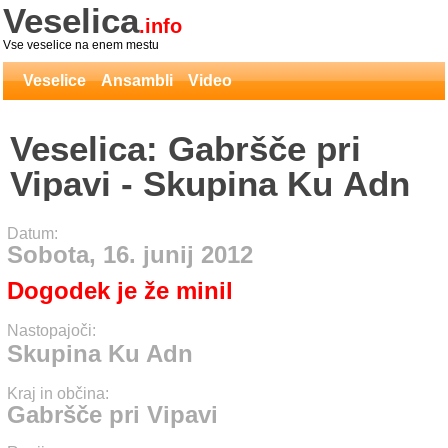
Veselica
.info
Vse veselice na enem mestu
Veselice
Ansambli
Video
Veselica: Gabršče pri
Vipavi - Skupina Ku Adn
Datum:
Sobota, 16. junij 2012
Dogodek je že minil
Nastopajoči:
Skupina Ku Adn
Kraj in občina:
Gabršče pri Vipavi