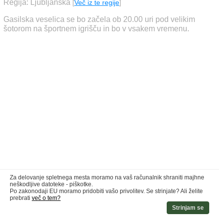
Regija: Ljubljanska
[
Več iz te regije
]
Gasilska veselica se bo začela ob 20.00 uri pod velikim
šotorom na športnem igrišču in bo v vsakem vremenu.
Za delovanje spletnega mesta moramo na vaš računalnik shraniti majhne
neškodljive datoteke - piškotke.
Po zakonodaji EU moramo pridobiti vašo privolitev. Se strinjate? Ali želite
prebrati
več o tem?
Strinjam se