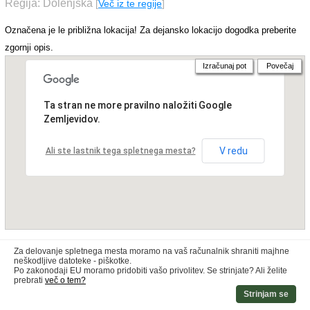
Regija: Dolenjska
[
Več iz te regije
]
Označena je le približna lokacija! Za dejansko lokacijo dogodka preberite
zgornji opis.
Izračunaj pot
Povečaj
Ta stran ne more pravilno naložiti Google
Zemljevidov.
V redu
Ali ste lastnik tega spletnega mesta?
Za delovanje spletnega mesta moramo na vaš računalnik shraniti majhne
neškodljive datoteke - piškotke.
Po zakonodaji EU moramo pridobiti vašo privolitev. Se strinjate? Ali želite
prebrati
več o tem?
Strinjam se