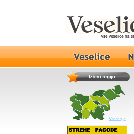
Izberi regijo
Vse regije