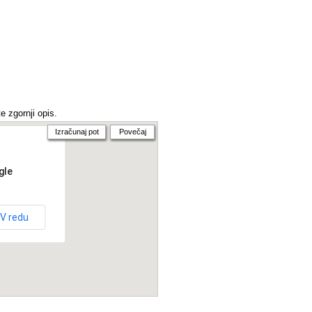
e zgornji opis.
Izračunaj pot
Povečaj
gle
V redu