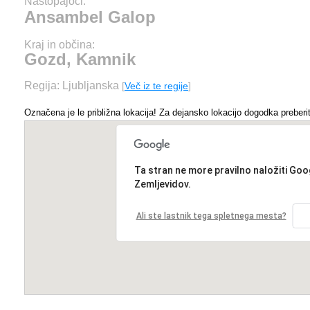
Nastopajoči:
Ansambel Galop
Kraj in občina:
Gozd, Kamnik
Regija: Ljubljanska
[
Več iz te regije
]
Označena je le približna lokacija! Za dejansko lokacijo dogodka preberit
Ta stran ne more pravilno naložiti Goo
Zemljevidov.
Ali ste lastnik tega spletnega mesta?