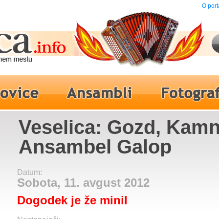
O port
Veselica: Gozd, Kamn
Ansambel Galop
Datum:
Sobota, 11. avgust 2012
Dogodek je že minil