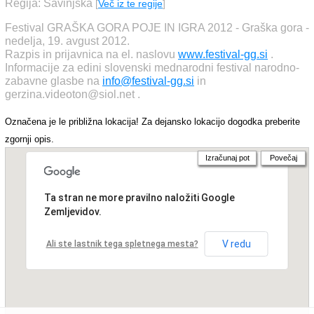
Regija: Savinjska
[
Več iz te regije
]
Festival GRAŠKA GORA POJE IN IGRA 2012 - Graška gora -
nedelja, 19. avgust 2012.
Razpis in prijavnica na el. naslovu
www.festival-gg.si
.
Informacije za edini slovenski mednarodni festival narodno-
zabavne glasbe na
info@festival-gg.si
in
gerzina.videoton@siol.net .
Označena je le približna lokacija! Za dejansko lokacijo dogodka preberite
zgornji opis.
Izračunaj pot
Povečaj
Ta stran ne more pravilno naložiti Google
Zemljevidov.
V redu
Ali ste lastnik tega spletnega mesta?