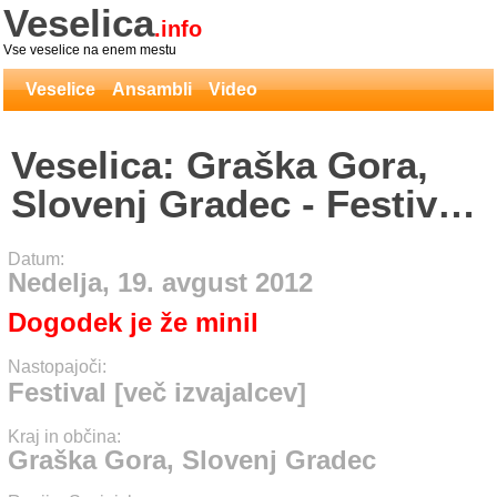
Veselica
.info
Vse veselice na enem mestu
Veselice
Ansambli
Video
Veselica: Graška Gora,
Slovenj Gradec - Festival
[več izvajalcev]
Datum:
Nedelja, 19. avgust 2012
Dogodek je že minil
Nastopajoči:
Festival [več izvajalcev]
Kraj in občina:
Graška Gora, Slovenj Gradec