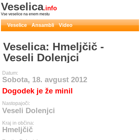
Veselica
.info
Vse veselice na enem mestu
Veselice
Ansambli
Video
Veselica: Hmeljčič -
Veseli Dolenjci
Datum:
Sobota, 18. avgust 2012
Dogodek je že minil
Nastopajoči:
Veseli Dolenjci
Kraj in občina:
Hmeljčič