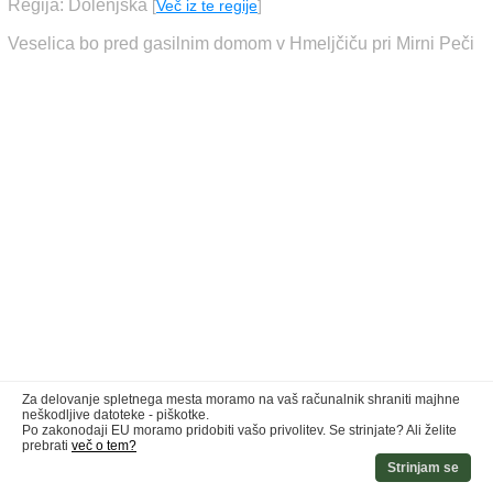
Regija: Dolenjska
[
Več iz te regije
]
Veselica bo pred gasilnim domom v Hmeljčiču pri Mirni Peči
Za delovanje spletnega mesta moramo na vaš računalnik shraniti majhne
neškodljive datoteke - piškotke.
Po zakonodaji EU moramo pridobiti vašo privolitev. Se strinjate? Ali želite
prebrati
več o tem?
Strinjam se