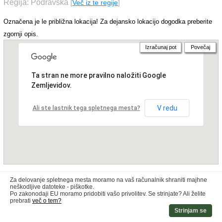
Regija: Podravska
[
Več iz te regije
]
Označena je le približna lokacija! Za dejansko lokacijo dogodka preberite
zgornji opis.
Izračunaj pot
Povečaj
Ta stran ne more pravilno naložiti Google
Zemljevidov.
V redu
Ali ste lastnik tega spletnega mesta?
Za delovanje spletnega mesta moramo na vaš računalnik shraniti majhne
neškodljive datoteke - piškotke.
Po zakonodaji EU moramo pridobiti vašo privolitev. Se strinjate? Ali želite
prebrati
več o tem?
Strinjam se