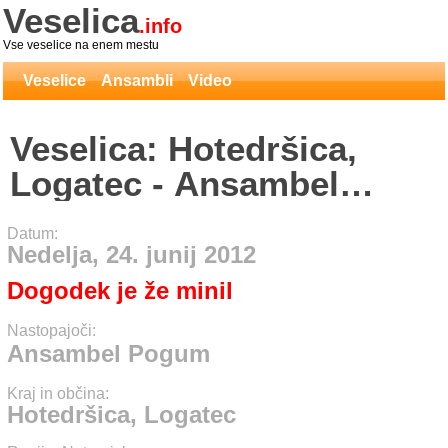
Veselica
.info
Vse veselice na enem mestu
Veselice
Ansambli
Video
Veselica: Hotedršica,
Logatec - Ansambel
Pogum
Datum:
Nedelja, 24. junij 2012
Dogodek je že minil
Nastopajoči:
Ansambel Pogum
Kraj in občina:
Hotedršica, Logatec