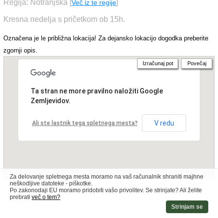
Regija: Notranjska
[
Več iz te regije
]
Kresna nedelja s pričetkom ob 15h.
Označena je le približna lokacija! Za dejansko lokacijo dogodka preberite
zgornji opis.
Izračunaj pot
Povečaj
Ta stran ne more pravilno naložiti Google
Zemljevidov.
V redu
Ali ste lastnik tega spletnega mesta?
Za delovanje spletnega mesta moramo na vaš računalnik shraniti majhne
neškodljive datoteke - piškotke.
Po zakonodaji EU moramo pridobiti vašo privolitev. Se strinjate? Ali želite
prebrati
več o tem?
Strinjam se