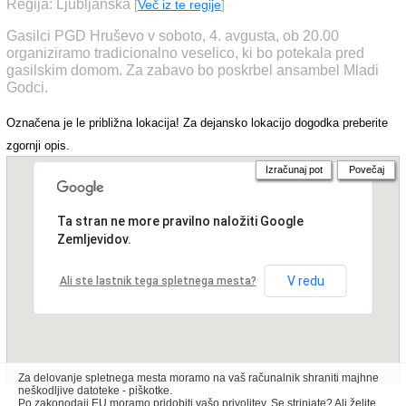
Regija: Ljubljanska
[
Več iz te regije
]
Gasilci PGD Hruševo v soboto, 4. avgusta, ob 20.00
organiziramo tradicionalno veselico, ki bo potekala pred
gasilskim domom. Za zabavo bo poskrbel ansambel Mladi
Godci.
Označena je le približna lokacija! Za dejansko lokacijo dogodka preberite
zgornji opis.
Izračunaj pot
Povečaj
Ta stran ne more pravilno naložiti Google
Zemljevidov.
V redu
Ali ste lastnik tega spletnega mesta?
Za delovanje spletnega mesta moramo na vaš računalnik shraniti majhne
neškodljive datoteke - piškotke.
Po zakonodaji EU moramo pridobiti vašo privolitev. Se strinjate? Ali želite