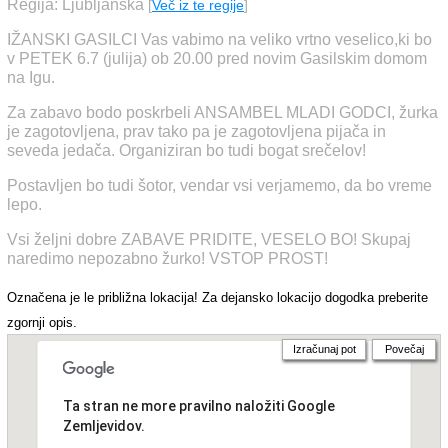
Regija: Ljubljanska
[
Več iz te regije
]
IŽANSKI GASILCI Vas vabimo na veliko vrtno veselico,ki bo
v PETEK 6.7 (julija) ob 20.00 pred novim Gasilskim domom
na Igu.
Za zabavo bodo poskrbeli ANSAMBEL MLADI GODCI, žurka
je zagotovljena, prav tako pa je zagotovljena pijača in
seveda jedača. Organiziran bo tudi bogat srečelov!
Postavljen bo tudi šotor, vendar vsi verjamemo, da bo vreme
lepo.
Vsi željni dobre ZABAVE PRIDITE, VESELO BO! Skupaj
naredimo nepozabno žurko! VSTOP PROST!
Označena je le približna lokacija! Za dejansko lokacijo dogodka preberite
zgornji opis.
Izračunaj pot
Povečaj
Ta stran ne more pravilno naložiti Google
Zemljevidov.