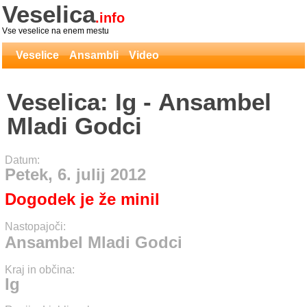
Veselica
.info
Vse veselice na enem mestu
Veselice
Ansambli
Video
Veselica: Ig - Ansambel
Mladi Godci
Datum:
Petek, 6. julij 2012
Dogodek je že minil
Nastopajoči:
Ansambel Mladi Godci
Kraj in občina:
Ig