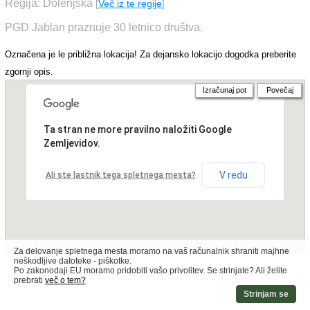
Regija: Dolenjska
[
Več iz te regije
]
PGD Jablan praznuje 30 letnico društva.
Označena je le približna lokacija! Za dejansko lokacijo dogodka preberite
zgornji opis.
Izračunaj pot
Povečaj
Ta stran ne more pravilno naložiti Google
Zemljevidov.
V redu
Ali ste lastnik tega spletnega mesta?
Za delovanje spletnega mesta moramo na vaš računalnik shraniti majhne
neškodljive datoteke - piškotke.
Po zakonodaji EU moramo pridobiti vašo privolitev. Se strinjate? Ali želite
prebrati
več o tem?
Strinjam se