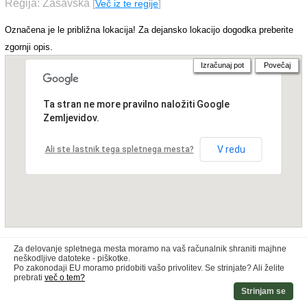
Regija: Zasavska
[
Več iz te regije
]
Označena je le približna lokacija! Za dejansko lokacijo dogodka preberite
zgornji opis.
Izračunaj pot
Povečaj
Ta stran ne more pravilno naložiti Google
Zemljevidov.
V redu
Ali ste lastnik tega spletnega mesta?
Za delovanje spletnega mesta moramo na vaš računalnik shraniti majhne
neškodljive datoteke - piškotke.
Po zakonodaji EU moramo pridobiti vašo privolitev. Se strinjate? Ali želite
prebrati
več o tem?
Strinjam se