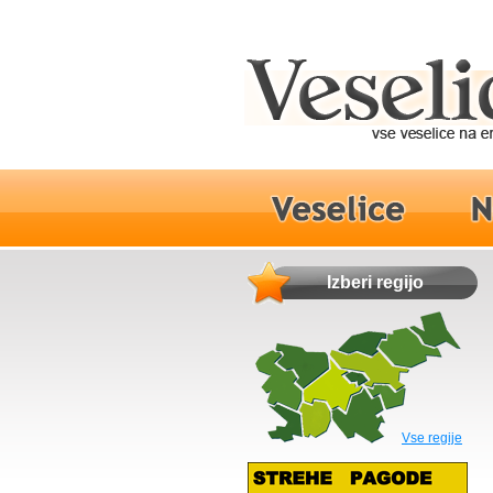
Izberi regijo
Vse regije