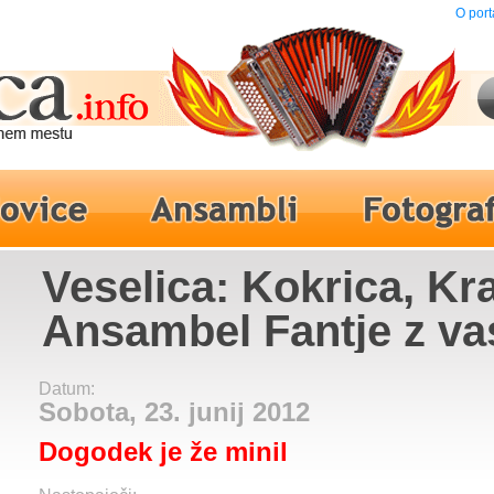
O port
Veselica: Kokrica, Kra
Ansambel Fantje z va
Datum:
Sobota, 23. junij 2012
Dogodek je že minil