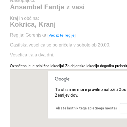
Nastopajoči:
Ansambel Fantje z vasi
Kraj in občina:
Kokrica, Kranj
Regija: Gorenjska
[
Več iz te regije
]
Gasilska veselica se bo pričela v soboto ob 20.00.
Veselica traja dva dni.
Označena je le približna lokacija! Za dejansko lokacijo dogodka preberit
Ta stran ne more pravilno naložiti Goo
Zemljevidov.
Ali ste lastnik tega spletnega mesta?