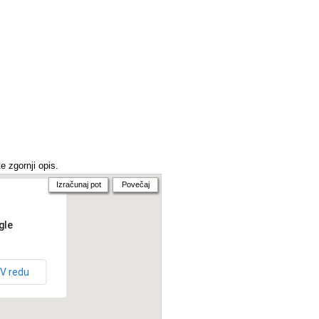
e zgornji opis.
Izračunaj pot
Povečaj
gle
V redu