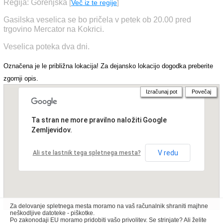
Regija: Gorenjska
[
Več iz te regije
]
Gasilska veselica se bo pričela v petek ob 20.00 pred
trgovino Mercator na Kokrici.
Veselica poteka dva dni.
Označena je le približna lokacija! Za dejansko lokacijo dogodka preberite
zgornji opis.
Izračunaj pot
Povečaj
Ta stran ne more pravilno naložiti Google
Zemljevidov.
V redu
Ali ste lastnik tega spletnega mesta?
Za delovanje spletnega mesta moramo na vaš računalnik shraniti majhne
neškodljive datoteke - piškotke.
Po zakonodaji EU moramo pridobiti vašo privolitev. Se strinjate? Ali želite